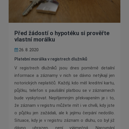
Před žádostí o hypotéku si prověřte
vlastní morálku
26. 8. 2020
Platební morálka v registrech dlužníků
V registrech dlužníků jsou dnes poměrně detailní
informace a záznamy v nich se dávno netýkají jen
notorických neplatičů. Každý, kdo měl kreditní kartu,
půjčku, telefon s paušální platbou se v záznamech
bude vyskytovat. Nepříjemným překvapením je i to,
že záznam v registru můžete mít i ve chvíli, kdy jste
o půjčku jen zažádali, ale k jejímu čerpání nedošlo.
Situace, kdy je v registru záznam o dluhu, co byl již
dávno uhrazen, není výjimečná. Narovnání