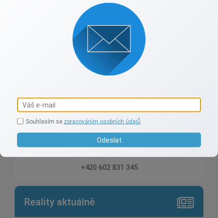
Aleš Nachtnebl
Profesionalita a zkušenost 29let v oboru
Souhlasím se
zpracováním osobních údajů
Odeslat
nachtnebl@hcnreality.cz
+420 602 831 345
Reality aktuálně