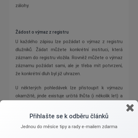
zálohy.
Žádost o výmaz z registru
U každého zápisu lze požádat o výmaz z registru
dlužníků. Žádat můžete konkrétní instituci, která
záznam do registru vložila. Rovněž můžete o výmaz
záznamu požádat sami, ale je třeba mít potvrzení,
že konkrétní dluh byl již uhrazen.
U některých pohledávek lze přistoupit k výmazu
okamžitě, jinde existuje určitá lhůta (i několik let) a
k výmazu dojde po uplynutí dané lhůty.
Přihlašte se k odběru článků
Jednou do měsíce tipy a rady e-mailem zdarma