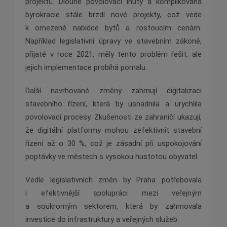
projektů. Dlouhé povolovací lhůty a komplikovaná
byrokracie stále brzdí nové projekty, což vede
k omezené nabídce bytů a rostoucím cenám.
Například legislativní úpravy ve stavebním zákoně,
přijaté v roce 2021, měly tento problém řešit, ale
jejich implementace probíhá pomalu​.
Další navrhované změny zahrnují digitalizaci
stavebního řízení, která by usnadnila a urychlila
povolovací procesy. Zkušenosti ze zahraničí ukazují,
že digitální platformy mohou zefektivnit stavební
řízení až o 30 %, což je zásadní při uspokojování
poptávky ve městech s vysokou hustotou obyvatel​.
Vedle legislativních změn by Praha potřebovala
i efektivnější spolupráci mezi veřejným
a soukromým sektorem, která by zahrnovala
investice do infrastruktury a veřejných služeb.