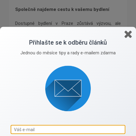
Společně najdeme cestu k vašemu bydlení
Dostupné bydlení v Praze zůstává výzvou, ale
s odbornou pomocí můžete na trhu s nemovitostmi
najít výhodné příležitosti. Nabízím vám podporu
Přihlašte se k odběru článků
ve všech krocích – od výběru ideálního bytu až
Jednou do měsíce tipy a rady e-mailem zdarma
po pomoc s financováním. Společně můžeme projít
aktuální nabídky a možnosti investic, které vám
pomohou splnit vaše představy o bydlení nebo
zajímavé investici. Ozvěte se mi prostřednictvím
kontaktů na webu a domluvte si konzultaci,
abychom mohli najít to nejlepší řešení pro vás.