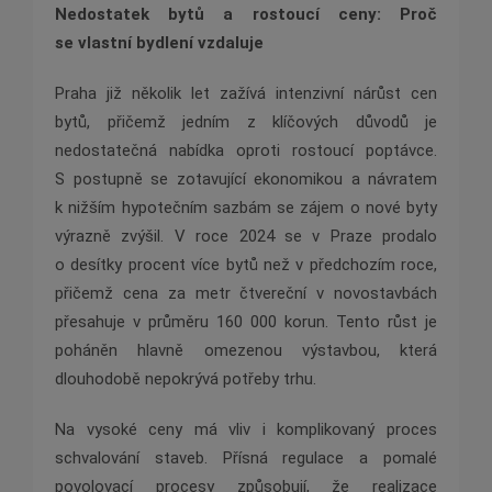
Nedostatek bytů a rostoucí ceny: Proč
se vlastní bydlení vzdaluje
Praha již několik let zažívá intenzivní nárůst cen
bytů, přičemž jedním z klíčových důvodů je
nedostatečná nabídka oproti rostoucí poptávce.
S postupně se zotavující ekonomikou a návratem
k nižším hypotečním sazbám se zájem o nové byty
výrazně zvýšil. V roce 2024 se v Praze prodalo
o desítky procent více bytů než v předchozím roce,
přičemž cena za metr čtvereční v novostavbách
přesahuje v průměru 160 000 korun. Tento růst je
poháněn hlavně omezenou výstavbou, která
dlouhodobě nepokrývá potřeby trhu.
Na vysoké ceny má vliv i komplikovaný proces
schvalování staveb. Přísná regulace a pomalé
povolovací procesy způsobují, že realizace