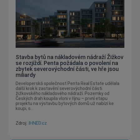
Stavba bytů na nákladovém nádraží Žižkov
se rozjíždí. Penta požádala o povolení na
zbytek severovýchodní části, ve hře jsou
miliardy
Developerská společnost Penta Real Estate udělala
další krok k zastavění severovýchodní části
žižkovského nákladového nádraží. Pozemky od
Českých drah koupila vloni v říjnu – první etapu
projektu na výstavbu bytových domů už nabízí ke
koupi, s...
Zdroj:
IHNED.cz