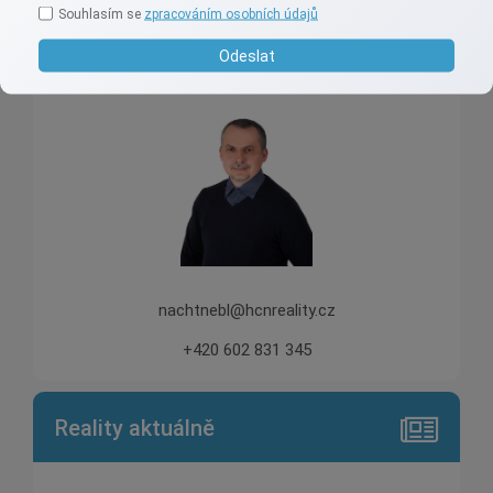
Souhlasím se
zpracováním osobních údajů
Aleš Nachtnebl
Odeslat
Profesionalita a zkušenost 29let v oboru
nachtnebl@hcnreality.cz
+420 602 831 345
Reality aktuálně