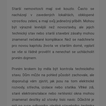
Starší nemovitosti mají své kouzlo. Často se
nacházejí v zavedených lokalitách, obklopené
vzrostlou zelení, a mají svůj jedinečný příběh. Mohou
být výrazně levnější než novostavby, ale jejich
technický stav nebo starší stavební zásahy mohou
znamenat nečekané komplikace. Než se nadchnete
pro novou kapitolu života ve starším domě, vyplatí
se vše si řádně prověřit a nenechat se uchlácholit
prvním dojmem.
Prvním krokem by měla být kontrola technického
stavu. Dům může na pohled působit zachovale, ale
doporučuji vám zjistit, jak jsou na tom elektrické
rozvody, střecha, izolace nebo statika. Vlhké zdi,
staré elektroinstalace nebo netěsnící okna mohou
znamenat desítky až stovky tisíc navíc. Důležité je
mít po ruce odborníka, ideálně stavebního technika