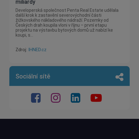
miliardy
Developerská společnost Penta Real Estate udělala
další krok k zastavění severovýchodní části
žižkovského nákladového nádraží. Pozemky od
Českých drah koupila vloni v říjnu – první etapu
projektu na výstavbu bytových domů už nabízí ke
koupi, s...
Zdroj:
IHNED.cz
Sociální sítě