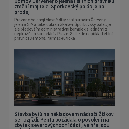
Domov Červeného jelena i elitních právníků
změní majitele. Šporkovský palác je na
prodej
Pražané ho znají hlavně díky restauracím Červený
jelen a SIA a také cukráři Skálovi. Šporkovský palác je
ale především administrativní komplex s jedněmi z
nejdražších kanceláří v Praze. Sídlí zde například elitní
právníci Dentons, farmaceutická...
Stavba bytů na nákladovém nádraží Žižkov
se rozjíždí. Penta požádala o povolení na
zbytek severovýchodní části, ve hře jsou