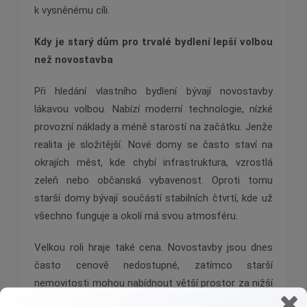
k vysněnému cíli.
Kdy je starý dům pro trvalé bydlení lepší volbou
než novostavba
Při hledání vlastního bydlení bývají novostavby
lákavou volbou. Nabízí moderní technologie, nízké
provozní náklady a méně starostí na začátku. Jenže
realita je složitější. Nové domy se často staví na
okrajích měst, kde chybí infrastruktura, vzrostlá
zeleň nebo občanská vybavenost. Oproti tomu
starší domy bývají součástí stabilních čtvrtí, kde už
všechno funguje a okolí má svou atmosféru.
Velkou roli hraje také cena. Novostavby jsou dnes
často cenově nedostupné, zatímco starší
nemovitosti mohou nabídnout větší prostor za nižší
cenu a také možnost přizpůsobení bydlení vlastním