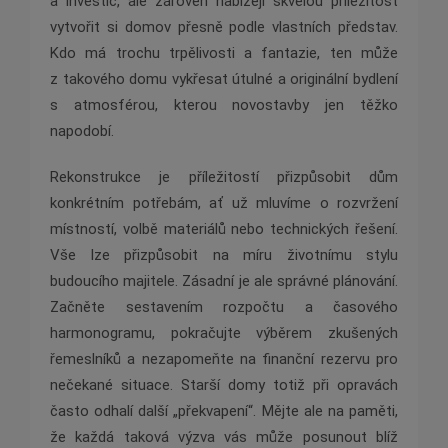
a investic, ale zároveň nabízejí skvělou příležitost
vytvořit si domov přesně podle vlastních představ.
Kdo má trochu trpělivosti a fantazie, ten může
z takového domu vykřesat útulné a originální bydlení
s atmosférou, kterou novostavby jen těžko
napodobí.
Rekonstrukce je příležitostí přizpůsobit dům
konkrétním potřebám, ať už mluvíme o rozvržení
místností, volbě materiálů nebo technických řešení.
Vše lze přizpůsobit na míru životnímu stylu
budoucího majitele. Zásadní je ale správné plánování.
Začněte sestavením rozpočtu a časového
harmonogramu, pokračujte výběrem zkušených
řemeslníků a nezapomeňte na finanční rezervu pro
nečekané situace. Starší domy totiž při opravách
často odhalí další „překvapení“. Mějte ale na paměti,
že každá taková výzva vás může posunout blíž