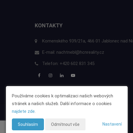
KONTAKTY
Komenského 939/21a, 466 01 Jablonec nad N
E-mail:
nachtnebl@hcnreality.cz
Telefon:
+420 602 831 345
Používáme cookies k optimalizaci našich webových
stránek a našich služeb. Další informace o cookies
najdete zde
.
Nastavení
Souhlasím
Odmítnout vše