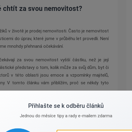
 chtít za svou nemovitost?
ků v životě je prodej nemovitosti. Často je nemovitost
icemi do úprav, které jsme v průběhu let provedli. Není
 máme mnohdy přehnaná očekávání.
ekávají za svou nemovitost vyšší částku, než je její
listické představy o tom, kolik může za svůj dům, byt či
torů v této oblasti jsou emoce a vzpomínky majitelů,
eny. V tomto článku vám přiblížím, proč se někdy tyto
nou cenou?
Přihlašte se k odběru článků
Jednou do měsíce tipy a rady e-mailem zdarma
noty. Tržní hodnota je částka, kterou by byl ochoten
veškerých podmínek. Tuto cenu si neurčuje prodávající ani