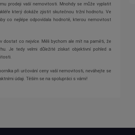
mu prodeji vaší nemovitosti. Mnohdy se může vyplatit
léře který dokáže zjistit skutečnou tržní hodnotu. Ve
aby co nejlépe odpovídala hodnotě, kterou nemovitost
 dostat co nejvíce. Měli bychom ale mít na paměti, že
hu. Je tedy velmi důležité získat objektivní pohled a
tosti.
orníka při určování ceny vaší nemovitosti, neváhejte se
ktními údaji. Těším se na spolupráci s vámi!