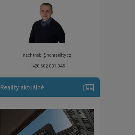
nachtnebl@hcnreality.cz
+420 602 831 345
Reality aktuálně