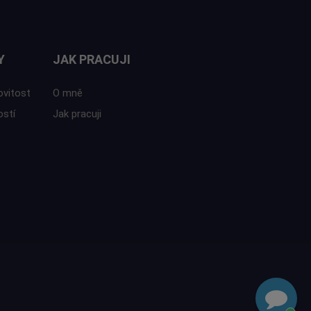
Y
JAK PRACUJI
ovitost
O mně
ostí
Jak pracuji