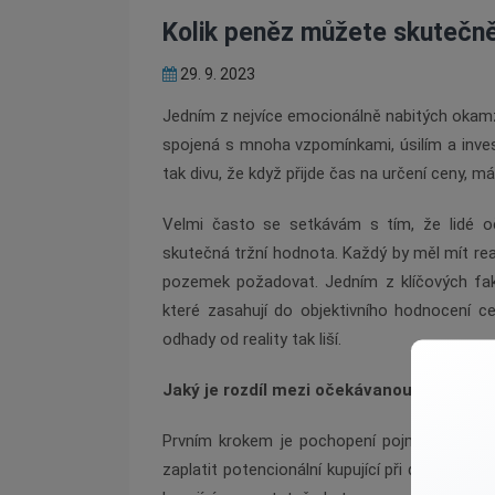
Kolik peněz můžete skutečně
29. 9. 2023
Jedním z nejvíce emocionálně nabitých okamži
spojená s mnoha vzpomínkami, úsilím a invest
tak divu, že když přijde čas na určení ceny,
Velmi často se setkávám s tím, že lidé oč
skutečná tržní hodnota. Každý by měl mít rea
pozemek požadovat. Jedním z klíčových fak
které zasahují do objektivního hodnocení c
odhady od reality tak liší.
Jaký je rozdíl mezi očekávanou a skuteč
Prvním krokem je pochopení pojmu tržní hod
zaplatit potencionální kupující při dodržení 