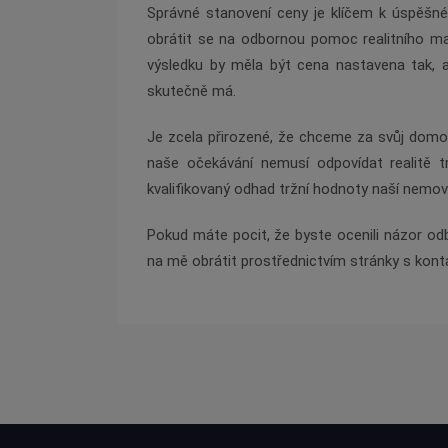
Správné stanovení ceny je klíčem k úspěšné
obrátit se na odbornou pomoc realitního mak
výsledku by měla být cena nastavena tak, 
skutečně má.
Je zcela přirozené, že chceme za svůj domov
naše očekávání nemusí odpovídat realitě tr
kvalifikovaný odhad tržní hodnoty naší nemovi
Pokud máte pocit, že byste ocenili názor odb
na mě obrátit prostřednictvím stránky s konta