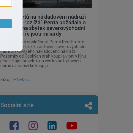
Stavba bytů na nákladovém nádraží
Žižkov se rozjíždí. Penta požádala o
povolení na zbytek severovýchodní
části, ve hře jsou miliardy
Developerská společnost Penta Real Estate
udělala další krok k zastavění severovýchodní
části žižkovského nákladového nádraží.
Pozemky od Českých drah koupila vloni v říjnu –
první etapu projektu na výstavbu bytových
domů už nabízí ke koupi, s...
Zdroj:
IHNED.cz
Sociální sítě