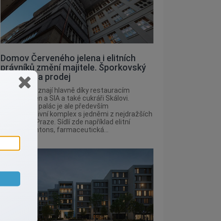
Domov Červeného jelena i elitních
právníků změní majitele. Šporkovský
palác je na prodej
Pražané ho znají hlavně díky restauracím
Červený jelen a SIA a také cukráři Skálovi.
Šporkovský palác je ale především
administrativní komplex s jedněmi z nejdražších
kanceláří v Praze. Sídlí zde například elitní
právníci Dentons, farmaceutická...