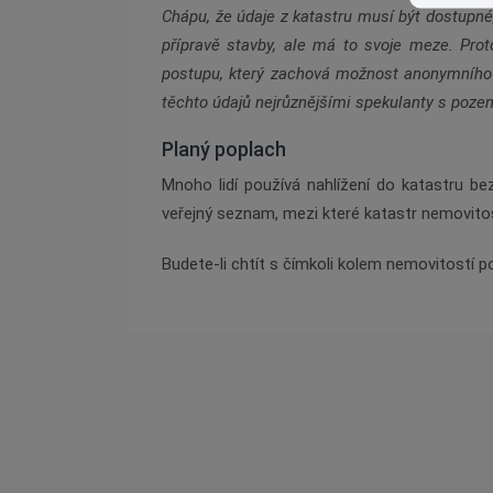
Chápu, že údaje z katastru musí být dostupné,
přípravě stavby, ale má to svoje meze. Pro
postupu, který zachová možnost anonymního n
těchto údajů nejrůznějšími spekulanty s poze
Planý poplach
Mnoho lidí používá nahlížení do katastru bez
veřejný seznam, mezi které katastr nemovitos
Budete-li chtít s čímkoli kolem nemovitostí p