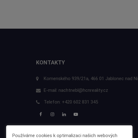
KONTAKTY
Komenského 939/21a, 466 01 Jablonec nad N
E-mail:
nachtnebl@hcnreality.cz
Telefon:
+420 602 831 345
Používáme cookies k optimalizaci našich webových