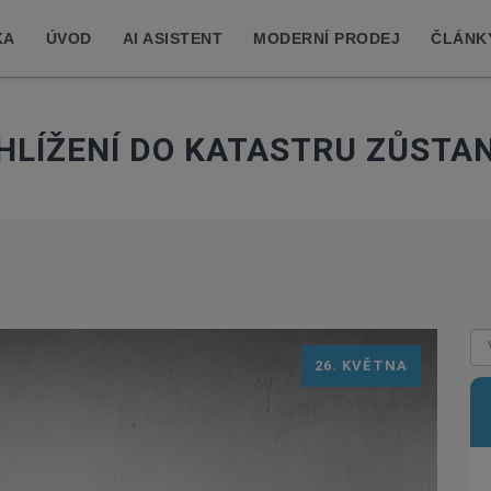
KA
ÚVOD
AI ASISTENT
MODERNÍ PRODEJ
ČLÁNK
HLÍŽENÍ DO KATASTRU ZŮSTA
26. KVĚTNA