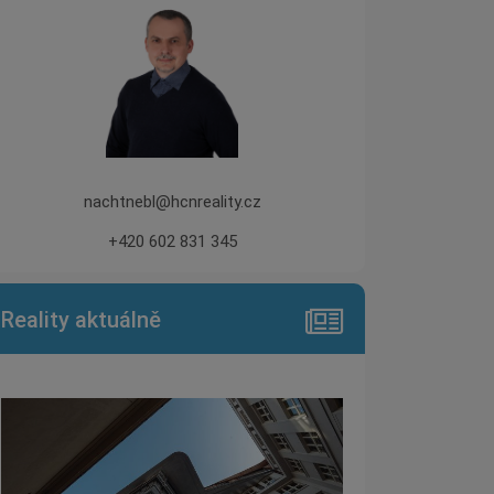
nachtnebl@hcnreality.cz
+420 602 831 345
Reality aktuálně