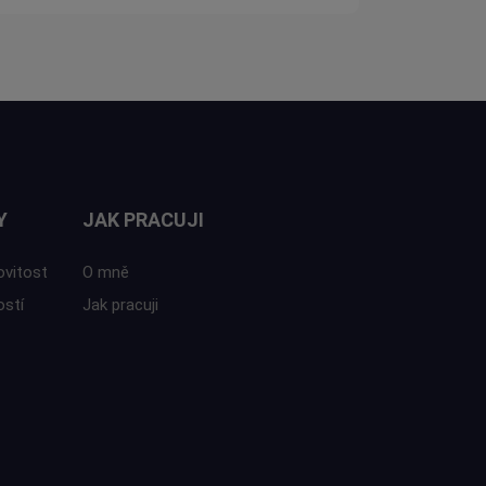
Y
JAK PRACUJI
ovitost
O mně
ostí
Jak pracuji