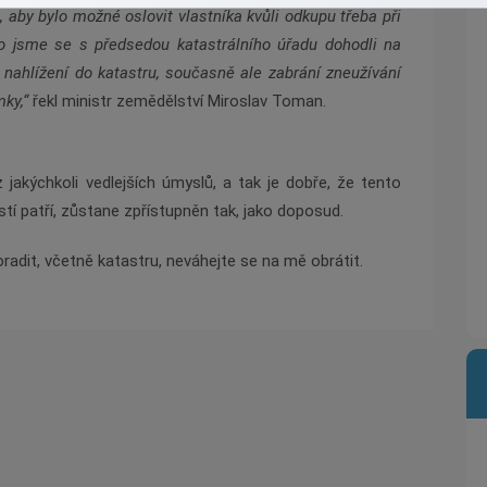
 aby bylo možné oslovit vlastníka kvůli odkupu třeba při
to jsme se s předsedou katastrálního úřadu dohodli na
ahlížení do katastru, současně ale zabrání zneužívání
mky,“
řekl ministr zemědělství Miroslav Toman.
 jakýchkoli vedlejších úmyslů, a tak je dobře, že tento
tí patří, zůstane zpřístupněn tak, jako doposud.
oradit, včetně katastru, neváhejte se na mě obrátit.