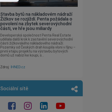
Stavba bytů na nákladovém nádraží
Žižkov se rozjíždí. Penta požádala o
povolení na zbytek severovýchodní
části, ve hře jsou miliardy
Developerská společnost Penta Real Estate
udělala další krok k zastavění severovýchodní
části žižkovského nákladového nádraží.
Pozemky od Českých drah koupila vloni v říjnu –
první etapu projektu na výstavbu bytových
domů už nabízí ke koupi, s...
Zdroj:
IHNED.cz
Sociální sítě