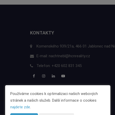
KONTAKTY
Komenského 939/21a, 466 01 Jablonec nad N
E-mail:
nachtnebl@hcnreality.cz
Telefon:
+420 602 831 345
Používáme cookies k optimalizaci našich webových
stránek a našich služeb. Další informace o cookies
najdete zde
.