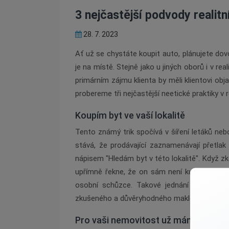
3 nejčastější podvody realit
28. 7. 2023
Ať už se chystáte koupit auto, plánujete do
je na místě. Stejně jako u jiných oborů i v rea
primárním zájmu klienta by měli klientovi obj
probereme tři nejčastější neetické praktiky v re
Koupím byt ve vaší lokalitě
Tento známý trik spočívá v šíření letáků ne
stává, že prodávající zaznamenávají přetlak 
nápisem "Hledám byt v této lokalitě". Když z
upřímně řekne, že on sám není kupující, nýbr
osobní schůzce. Takové jednání je nepocti
zkušeného a důvěryhodného makléře.
Pro vaši nemovitost už mám kupce