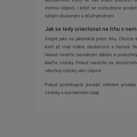
autoservisu, který se vás snažil podvést. D
mohou objevit, i když se rozhodnete prodat
někým zkušeným a důvěryhodným.
Jak se tedy orientovat na trhu s ne
Stejně jako na jakémkoli jiném trhu. Chcete-li
kteří již mají reálné zkušenosti a historii.
hlavně nevěřte nereálným slibům a podezřel
klaďte otázky. Pokud narazíte na skutečnéh
všechny otázky vám odpoví.
Pokud potřebujete poradit ohledně prodej
stránky s kontaktními údaji.