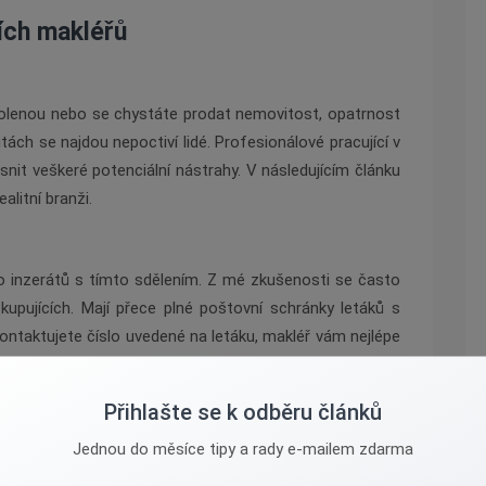
ních makléřů
volenou nebo se chystáte prodat nemovitost, opatrnost
litách se najdou nepoctiví lidé. Profesionálové pracující v
asnit veškeré potenciální nástrahy. V následujícím článku
alitní branži.
bo inzerátů s tímto sdělením. Z mé zkušenosti se často
kupujících. Mají přece plné poštovní schránky letáků s
kontaktujete číslo uvedené na letáku, makléř vám nejlépe
ž realitní makléř. V horším případě se to dozvíte až při
vé, proto je nezbytné být obezřetný a obrátit se na
Přihlašte se k odběru článků
Jednou do měsíce tipy a rady e-mailem zdarma