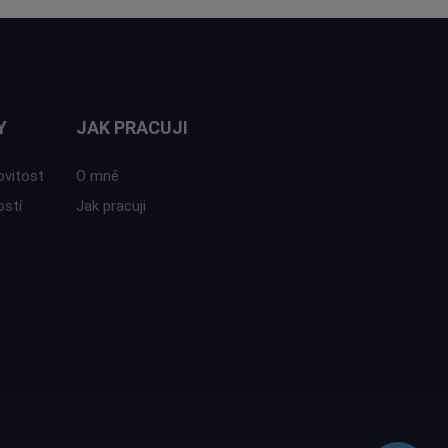
Y
JAK PRACUJI
ovitost
O mně
ostí
Jak pracuji