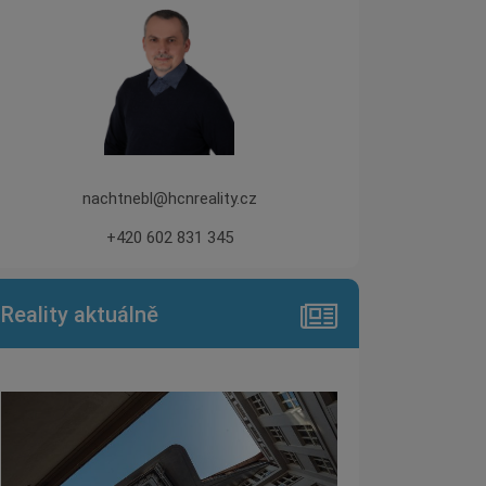
nachtnebl@hcnreality.cz
+420 602 831 345
Reality aktuálně