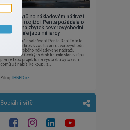
Stavba bytů na nákladovém nádraží
Žižkov se rozjíždí. Penta požádala o
povolení na zbytek severovýchodní
části, ve hře jsou miliardy
Developerská společnost Penta Real Estate
udělala další krok k zastavění severovýchodní
části žižkovského nákladového nádraží.
Pozemky od Českých drah koupila vloni v říjnu –
první etapu projektu na výstavbu bytových
domů už nabízí ke koupi, s...
Zdroj:
IHNED.cz
Sociální sítě