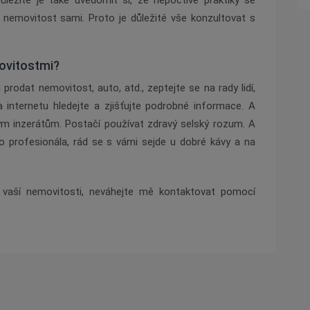
ůležité je také uvědomit si, že nepoctivé praktiky se
 nemovitost sami. Proto je důležité vše konzultovat s
movitostmi?
 prodat nemovitost, auto, atd., zeptejte se na rady lidí,
 Na internetu hledejte a zjišťujte podrobné informace. A
ým inzerátům. Postačí používat zdravý selský rozum. A
o profesionála, rád se s vámi sejde u dobré kávy a na
e vaší nemovitosti, neváhejte mě kontaktovat pomocí