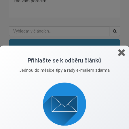
rád vám poradím.
Aleš Nachtnebl
Přihlašte se k odběru článků
Profesionalita a zkušenost 29let v oboru
Jednou do měsíce tipy a rady e-mailem zdarma
nachtnebl@hcnreality.cz