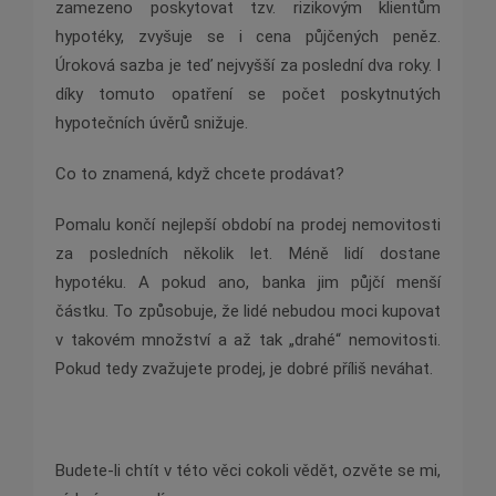
zamezeno poskytovat tzv. rizikovým klientům
hypotéky, zvyšuje se i cena půjčených peněz.
Úroková sazba je teď nejvyšší za poslední dva roky. I
díky tomuto opatření se počet poskytnutých
hypotečních úvěrů snižuje.
Co to znamená, když chcete prodávat?
Pomalu končí nejlepší období na prodej nemovitosti
za posledních několik let. Méně lidí dostane
hypotéku. A pokud ano, banka jim půjčí menší
částku. To způsobuje, že lidé nebudou moci kupovat
v takovém množství a až tak „drahé“ nemovitosti.
Pokud tedy zvažujete prodej, je dobré příliš neváhat.
Budete-li chtít v této věci cokoli vědět, ozvěte se mi,