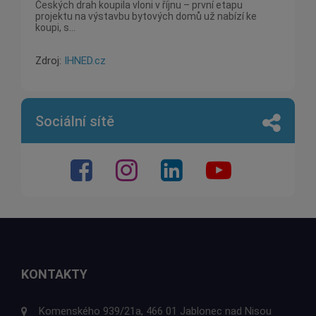
Českých drah koupila vloni v říjnu – první etapu
projektu na výstavbu bytových domů už nabízí ke
koupi, s...
Zdroj:
IHNED.cz
Sociální sítě
KONTAKTY
Komenského 939/21a, 466 01 Jablonec nad Nisou