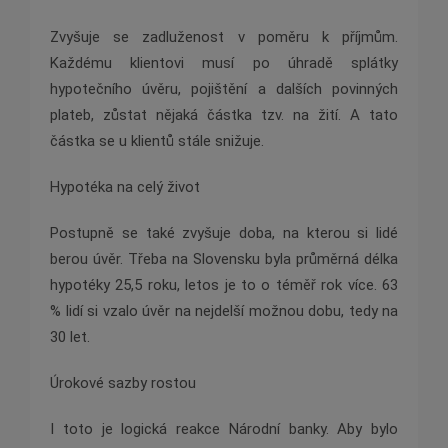
Zvyšuje se zadluženost v poměru k příjmům.
Každému klientovi musí po úhradě splátky
hypotečního úvěru, pojištění a dalších povinných
plateb, zůstat nějaká částka tzv. na žití. A tato
částka se u klientů stále snižuje.
Hypotéka na celý život
Postupně se také zvyšuje doba, na kterou si lidé
berou úvěr. Třeba na Slovensku byla průměrná délka
hypotéky 25,5 roku, letos je to o téměř rok více. 63
% lidí si vzalo úvěr na nejdelší možnou dobu, tedy na
30 let.
Úrokové sazby rostou
I toto je logická reakce Národní banky. Aby bylo